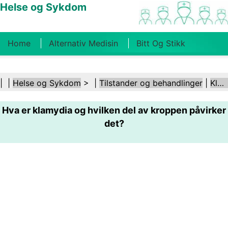
Helse og Sykdom
Home
Alternativ Medisin
Bitt Og Stikk
Kreft
Tilstander Og Behandlinger
Tannhelse
| |
Helse og Sykdom
> |
Tilstander og behandlinger
|
Klamydia
Kosthold Og Ernæring
Familiehelse
Hva er klamydia og hvilken del av kroppen påvirker
Helsebransjen
Psykisk Helse
Folkehelse Og
det?
Sikkerhet
Kirurgi Og Prosedyrer
Helse