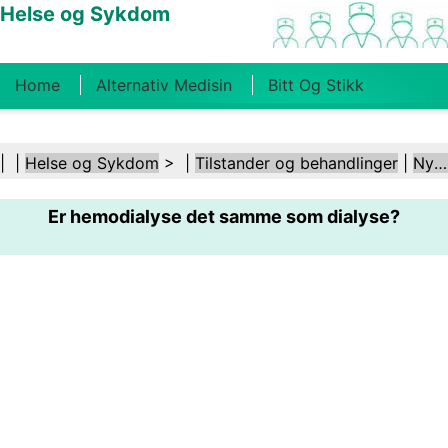
Helse og Sykdom
Home
Alternativ Medisin
Bitt Og Stikk
Kreft
Tilstander Og Behandlinger
Tannhelse
| |
Helse og Sykdom
> |
Tilstander og behandlinger
|
Nyresykdom
Kosthold Og Ernæring
Familiehelse
Er hemodialyse det samme som dialyse?
Helsebransjen
Psykisk Helse
Folkehelse Og
Sikkerhet
Kirurgi Og Prosedyrer
Helse