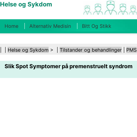
Helse og Sykdom
Home
Alternativ Medisin
Bitt Og Stikk
Kreft
Tilstander Og Behandlinger
Tannhelse
| |
Helse og Sykdom
> |
Tilstander og behandlinger
|
PMS
Kosthold Og Ernæring
Familiehelse
Slik Spot Symptomer på premenstruelt syndrom
Helsebransjen
Psykisk Helse
Folkehelse Og
Sikkerhet
Kirurgi Og Prosedyrer
Helse