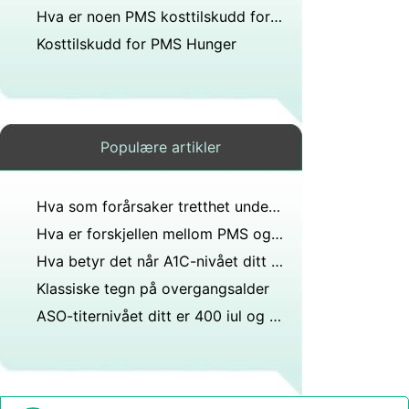
Hva er noen PMS kosttilskudd for Oppblåsthet
Kosttilskudd for PMS Hunger
Populære artikler
Hva som forårsaker tretthet under Premenstruelt Cycle
Hva er forskjellen mellom PMS og graviditetssymptomer?
Hva betyr det når A1C-nivået ditt har vært 6.0 i over to år?
Klassiske tegn på overgangsalder
ASO-titernivået ditt er 400 iul og alderen din var 29 år, dette er et alvorlig problem i fremtiden, hvilken forsiktighet bør du ta?