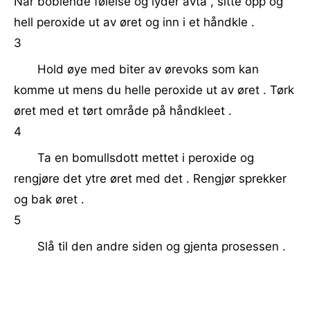
Når boblende følelse og lyder avta , sitte opp og
hell peroxide ut av øret og inn i et håndkle .
3
Hold øye med biter av ørevoks som kan
komme ut mens du helle peroxide ut av øret . Tørk
øret med et tørt område på håndkleet .
4
Ta en bomullsdott mettet i peroxide og
rengjøre det ytre øret med det . Rengjør sprekker
og bak øret .
5
Slå til den andre siden og gjenta prosessen .