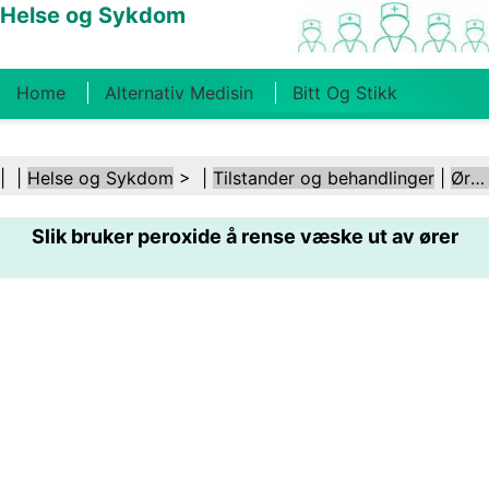
Helse og Sykdom
Home
Alternativ Medisin
Bitt Og Stikk
Kreft
Tilstander Og Behandlinger
Tannhelse
| |
Helse og Sykdom
> |
Tilstander og behandlinger
|
Ører og hørsel
Kosthold Og Ernæring
Familiehelse
Slik bruker peroxide å rense væske ut av ører
Helsebransjen
Psykisk Helse
Folkehelse Og
Sikkerhet
Kirurgi Og Prosedyrer
Helse