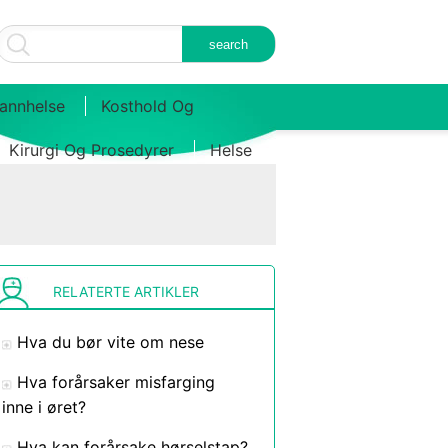
annhelse
Kosthold Og
Kirurgi Og Prosedyrer
Helse
RELATERTE ARTIKLER
Hva du bør vite om nese
Hva forårsaker misfarging
inne i øret?
Hva kan forårsake hørselstap?