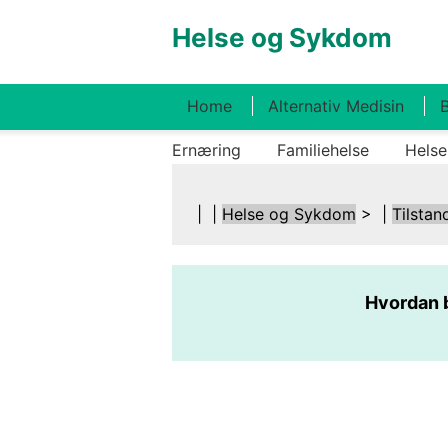
Helse og Sykdom
Home
Alternativ Medisin
B
Ernæring
Familiehelse
Helse
| |
Helse og Sykdom
> |
Tilstan
Hvordan b