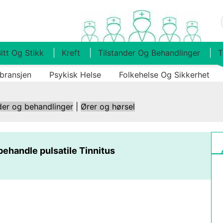
itt Og Stikk
Kreft
Tilstander Og Behandlinger
T
bransjen
Psykisk Helse
Folkehelse Og Sikkerhet
der og behandlinger
|
Ører og hørsel
ehandle pulsatile Tinnitus