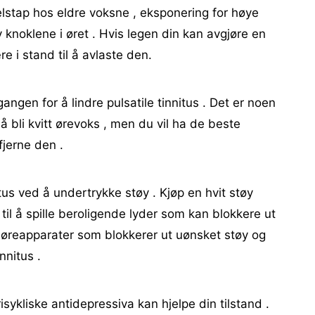
selstap hos eldre voksne , eksponering for høye
 knoklene i øret . Hvis legen din kan avgjøre en
re i stand til å avlaste den.
gangen for å lindre pulsatile tinnitus . Det er noen
å bli kvitt ørevoks , men du vil ha de beste
fjerne den .
us ved å undertrykke støy . Kjøp en hvit støy
 til å spille beroligende lyder som kan blokkere ut
e høreapparater som blokkerer ut uønsket støy og
nitus .
risykliske antidepressiva kan hjelpe din tilstand .