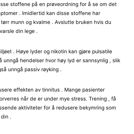
isse stoffene på en prøveordning for å se om det
mptomer . Imidlertid kan disse stoffene har
 , tørr munn og kvalme . Avslutte bruken hvis du
varsle din lege .
miljøet . Høye lyder og nikotin kan gjøre pulsatile
l å unngå hendelser hvor høy lyd er sannsynlig , slik
gså unngå passiv røyking .
usere effekten av tinnitus . Mange pasienter
forverres når de er under mye stress. Trening , få
ssende aktiviteter for å redusere bekymring som
din .