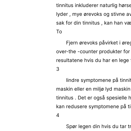
tinnitus inkluderer naturlig hør
lyder , mye ørevoks og stivne av
sak for din tinnitus , kan han væ
To
Fjern ørevoks påvirket i øre
over-the -counter produkter for 
resultatene hvis du har en lege 
3
lindre symptomene på tinnit
maskin eller en miljø lyd maskin
tinnitus . Det er også spesiell
kan redusere symptomene på tin
4
Spør legen din hvis du tar t