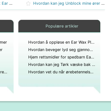
Hvordan bli kvitt Ugjennomført Ear Wax
Hvordan kan jeg Unblock mine ører Etter Flying
Populære artikler
emer
Hvordan å oppløse en Ear Wax Plug
er
Hvordan beveger lyd seg gjennom ørene?
Hjem rettsmidler for spedbarn Earaches
Hvordan kan jeg Tørk væske bak øret mitt Canal
Hva betyr det når det ringer i ørene?
Hvordan vet du når ørebetennelsen din helbreder?