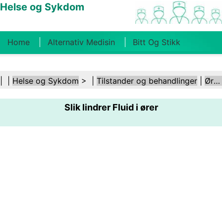
Helse og Sykdom
Home
Alternativ Medisin
Bitt Og Stikk
Kreft
Tilstander Og Behandlinger
Tannhelse
| |
Helse og Sykdom
> |
Tilstander og behandlinger
|
Ører og hørsel
Kosthold Og Ernæring
Familiehelse
Slik lindrer Fluid i ører
Helsebransjen
Psykisk Helse
Folkehelse Og
Sikkerhet
Kirurgi Og Prosedyrer
Helse