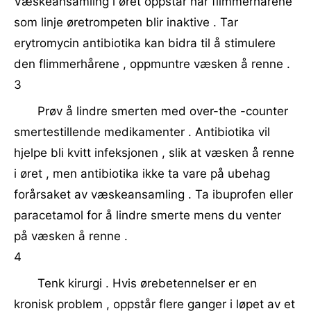
Væskeansamling i øret oppstår når flimmerhårene
som linje øretrompeten blir inaktive . Tar
erytromycin antibiotika kan bidra til å stimulere
den flimmerhårene , oppmuntre væsken å renne .
3
Prøv å lindre smerten med over-the -counter
smertestillende medikamenter . Antibiotika vil
hjelpe bli kvitt infeksjonen , slik at væsken å renne
i øret , men antibiotika ikke ta vare på ubehag
forårsaket av væskeansamling . Ta ibuprofen eller
paracetamol for å lindre smerte mens du venter
på væsken å renne .
4
Tenk kirurgi . Hvis ørebetennelser er en
kronisk problem , oppstår flere ganger i løpet av et