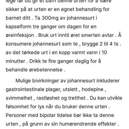
lege før du gir et barn denne urten for å være
sikker på at urten er en egnet behandling for
barnet ditt . Ta 300mg av johannesurt i
kapselform tre ganger om dagen for en
øreinfeksjon . Bruk urt inntil øret smerten avtar . Å
konsumere johannesurt som te , brygge 2 til 4 ts .
av det tørkede urt i en kopp varmt vann i 10
minutter . Drikk te fire ganger daglig for å
behandle ørebetennelse .
Mulige bivirkninger av johannesurt inkluderer
gastrointestinale plager, utslett , hodepine ,
svimmelhet , rastløshet og tretthet . Du kan utvikle
følsomhet for lys når du bruker denne urten .
Personer med bipolar lidelse bør ikke ta denne
urten , på grunn av sin humørendrende effekter .