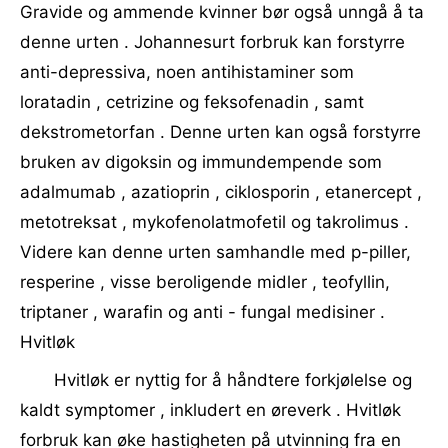
Gravide og ammende kvinner bør også unngå å ta
denne urten . Johannesurt forbruk kan forstyrre
anti-depressiva, noen antihistaminer som
loratadin , cetrizine og feksofenadin , samt
dekstrometorfan . Denne urten kan også forstyrre
bruken av digoksin og immundempende som
adalmumab , azatioprin , ciklosporin , etanercept ,
metotreksat , mykofenolatmofetil og takrolimus .
Videre kan denne urten samhandle med p-piller,
resperine , visse beroligende midler , teofyllin,
triptaner , warafin og anti - fungal medisiner .
Hvitløk
Hvitløk er nyttig for å håndtere forkjølelse og
kaldt symptomer , inkludert en øreverk . Hvitløk
forbruk kan øke hastigheten på utvinning fra en