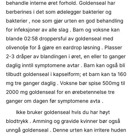
behandle interne øret forhold. Goldenseal har
berberines i det som ødelegger bakterier og
bakterier , noe som gjør urten en god behandling
for infeksjoner av alle slag . Barn og voksne kan
blande 02:58 droppersful av goldenseal med
olivenolje for å gjøre en eardrop løsning . Plasser
2-3 dråper av blandingen i øret, en eller to ganger
daglig inntil symptomene avtar . Barn kan også bli
tilbudt goldenseal i kapselform; et barn kan ta 160
mg tre ganger daglig . Voksne bør spise 500mg til
2000 mg goldenseal for en ørebetennelse tre
ganger om dagen før symptomene avta .
Ikke bruker goldenseal hvis du har høyt
blodtrykk . Amming og gravide kvinner bør også
unngå goldenseal . Denne urten kan irritere huden