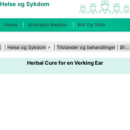
Helse og Sykdom
Home
Alternativ Medisin
Bitt Og Stikk
Kreft
Tilstander Og Behandlinger
Tannhelse
| |
Helse og Sykdom
> |
Tilstander og behandlinger
|
Ører og hørsel
Kosthold Og Ernæring
Familiehelse
Herbal Cure for en Verking Ear
Helsebransjen
Psykisk Helse
Folkehelse Og
Sikkerhet
Kirurgi Og Prosedyrer
Helse