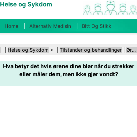
Helse og Sykdom
Home
Alternativ Medisin
Bitt Og Stikk
Kreft
Tilstander Og Behandlinger
Tannhelse
| |
Helse og Sykdom
> |
Tilstander og behandlinger
|
Ører og hørsel
Kosthold Og Ernæring
Familiehelse
Hva betyr det hvis ørene dine blør når du strekker
Helsebransjen
Psykisk Helse
Folkehelse Og
eller måler dem, men ikke gjør vondt?
Sikkerhet
Kirurgi Og Prosedyrer
Helse