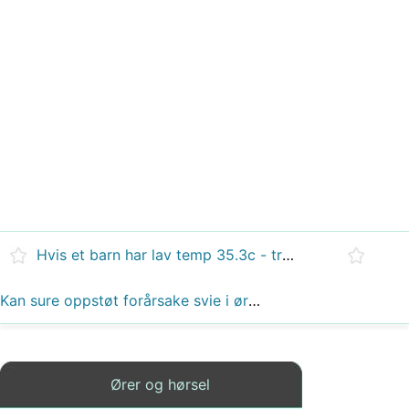
Hvis et barn har lav temp 35.3c - trommehinnen, hva kan årsaken være?
Kan sure oppstøt forårsake svie i ørene?
Ører og hørsel