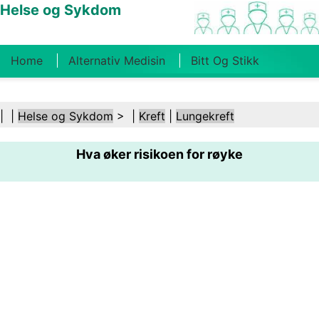
Helse og Sykdom
Home
Alternativ Medisin
Bitt Og Stikk
Kreft
Tilstander Og Behandlinger
Tannhelse
| |
Helse og Sykdom
> |
Kreft
|
Lungekreft
Kosthold Og Ernæring
Familiehelse
Hva øker risikoen for røyke
Helsebransjen
Psykisk Helse
Folkehelse Og
Sikkerhet
Kirurgi Og Prosedyrer
Helse