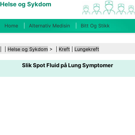
Helse og Sykdom
Home
Alternativ Medisin
Bitt Og Stikk
Kreft
Tilstander Og Behandlinger
Tannhelse
| |
Helse og Sykdom
> |
Kreft
|
Lungekreft
Kosthold Og Ernæring
Familiehelse
Slik Spot Fluid på Lung Symptomer
Helsebransjen
Psykisk Helse
Folkehelse Og
Sikkerhet
Kirurgi Og Prosedyrer
Helse