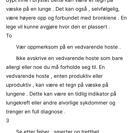
dypt inne i brystet dette kan være et tegn på
væske på en lunge . Det kan også , selvfølgelig,
være høyere opp og forbundet med bronkiene . En
lege vil kunne avgjøre hvor den er plassert .
To
Vær oppmerksom på en vedvarende hoste .
Ikke avskrive en vedvarende hoste som bare
allergi eller noe du må forholde seg til. En
vedvarende hoste , enten produktiv eller
uproduktiv , kan være et tegn på væske på
lungene . Dette kan være en tidlig indikator på
lungekreft eller andre alvorlige sykdommer og
trenger en full diagnose .
3
Se etter feber , smerter og tretthet .