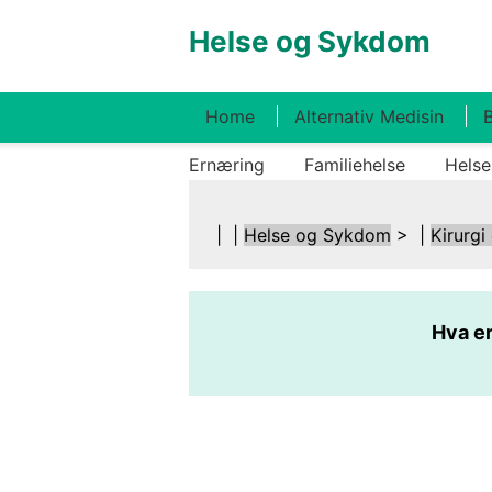
Helse og Sykdom
Home
Alternativ Medisin
B
Ernæring
Familiehelse
Helse
| |
Helse og Sykdom
> |
Kirurgi
Hva e