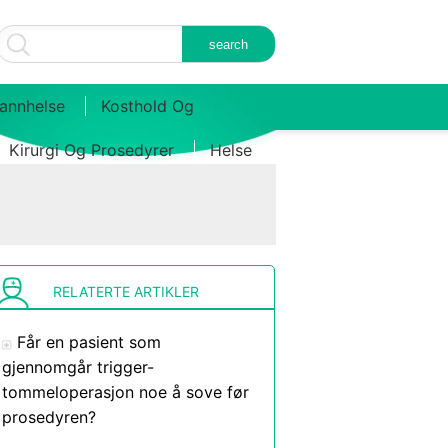
annhelse
Kosthold Og
Kirurgi Og Prosedyrer
Helse
RELATERTE ARTIKLER
Får en pasient som
gjennomgår trigger-
tommeloperasjon noe å sove før
prosedyren?