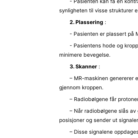
- Pasienten kan få en kont
synligheten til visse strukturer e
2. Plassering
:
- Pasienten er plassert på
- Pasientens hode og kropp 
minimere bevegelse.
3. Skanner
:
– MR-maskinen genererer et
gjennom kroppen.
– Radiobølgene får protoner 
– Når radiobølgene slås av g
posisjoner og sender ut signaler
– Disse signalene oppdages