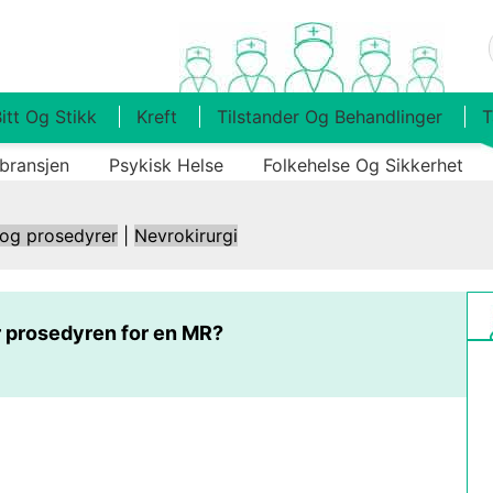
itt Og Stikk
Kreft
Tilstander Og Behandlinger
T
bransjen
Psykisk Helse
Folkehelse Og Sikkerhet
 og prosedyrer
|
Nevrokirurgi
r prosedyren for en MR?