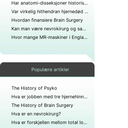
Har anatomi-disseksjoner historisk sett vært en aktivitet kun kirurger og medisinstudenter har deltatt?
Var virkelig hithendran hjernedød på Apollo sykehus?
Hvordan finansiere Brain Surgery
Kan man være nevrokirurg og samtidig anestesilege?
Hvor mange MR-maskiner i England?
Populære artikler
The History of Psyko
Hva er jobben med tre hjernehinner (membraner) som dekker hjernen?
The History of Brain Surgery
Hva er en nevrokirurg?
Hva er forskjellen mellom total lobektomi og hemityreoidektomi?