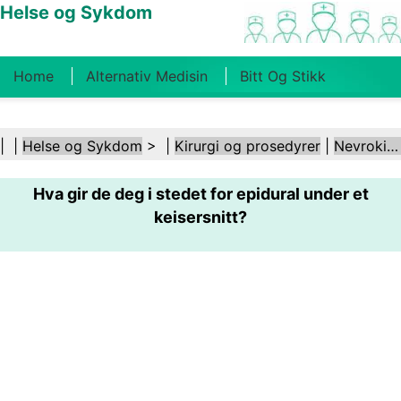
Helse og Sykdom
Home
Alternativ Medisin
Bitt Og Stikk
Kreft
Tilstander Og Behandlinger
Tannhelse
| |
Helse og Sykdom
> |
Kirurgi og prosedyrer
|
Nevrokirurgi
Kosthold Og Ernæring
Familiehelse
Hva gir de deg i stedet for epidural under et
Helsebransjen
Psykisk Helse
Folkehelse Og
keisersnitt?
Sikkerhet
Kirurgi Og Prosedyrer
Helse