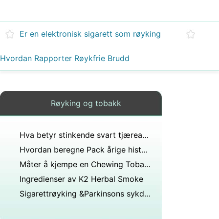
Er en elektronisk sigarett som røyking
Hvordan Rapporter Røykfrie Brudd
Røyking og tobakk
Hva betyr stinkende svart tjæreavføring med en illeluktende lukt?
Hvordan beregne Pack årige historie
Måter å kjempe en Chewing Tobacco Addiction
Ingredienser av K2 Herbal Smoke
Sigarettrøyking &Parkinsons sykdom