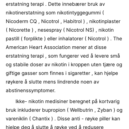
erstatning terapi . Dette innebærer bruk av
nikotinerstatning som nikotintyggegummi (
Nicoderm CQ , Nicotrol , Habitrol ) , nikotinplaster
( Nicorette ) , nesespray ( Nicotrol NS) , nikotin
pastill ( forplikte ) eller inhalatorer ( Nicotrol ) . The
American Heart Association mener at disse
erstatning terapi , som fungerer ved å levere små
og stabile doser av nikotin i kroppen uten tjære og
giftige gasser som finnes i sigaretter , kan hjelpe
røykere å slutte mens lindrende noen av
abstinenssymptomer.
Ikke- nikotin medisiner beregnet på kortvarig
bruk inkluderer bupropion ( Wellbutrin , Zyban ) og
vareniklin ( Chantix ) . Disse anti - røyke piller kan
hjelpe deg å slutte å røyke ved å redusere