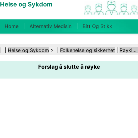
Helse og Sykdom
Home
Alternativ Medisin
Bitt Og Stikk
Kreft
Tilstander Og Behandlinger
Tannhelse
| |
Helse og Sykdom
> |
Folkehelse og sikkerhet
|
Røyking og tobakk
Kosthold Og Ernæring
Familiehelse
Forslag å slutte å røyke
Helsebransjen
Psykisk Helse
Folkehelse Og
Sikkerhet
Kirurgi Og Prosedyrer
Helse