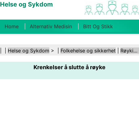
Helse og Sykdom
Home
Alternativ Medisin
Bitt Og Stikk
Kreft
Tilstander Og Behandlinger
Tannhelse
| |
Helse og Sykdom
> |
Folkehelse og sikkerhet
|
Røyking og tobakk
Kosthold Og Ernæring
Familiehelse
Krenkelser å slutte å røyke
Helsebransjen
Psykisk Helse
Folkehelse Og
Sikkerhet
Kirurgi Og Prosedyrer
Helse