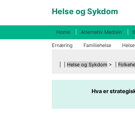
Helse og Sykdom
Home
Alternativ Medisin
B
Ernæring
Familiehelse
Helse
| |
Helse og Sykdom
> |
Folkehe
Hva er strategis