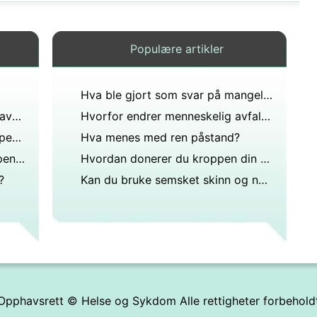
Populære artikler
Hva ble gjort som svar på mangelen på sanitærforhold?
Hva er strategisk intervensjonsavfallshåndtering?
Hvorfor endrer menneskelig avfall farge?
Kan du fortsatt donere poptopper fra brusbokser for kreftbehandlinger annonse i så fall hvor?
Hva menes med ren påstand?
Hvordan samler røde kors inn penger?
Hvordan donerer du kroppen din til Wright-staten?
?
Kan du bruke semsket skinn og nubuck-rens på saueskinnsstøvlene?
Opphavsrett ©
Helse og Sykdom
Alle rettigheter forbehold