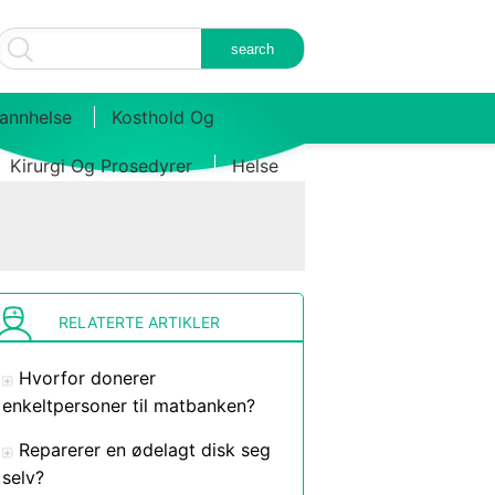
annhelse
Kosthold Og
Kirurgi Og Prosedyrer
Helse
RELATERTE ARTIKLER
Hvorfor donerer
enkeltpersoner til matbanken?
Reparerer en ødelagt disk seg
selv?