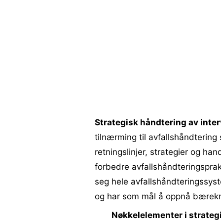
Strategisk håndtering av inte
tilnærming til avfallshåndtering
retningslinjer, strategier og ha
forbedre avfallshåndteringspraks
seg hele avfallshåndteringssyste
og har som mål å oppnå bærekraf
Nøkkelelementer i strateg