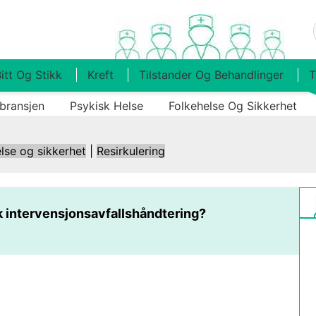
itt Og Stikk
Kreft
Tilstander Og Behandlinger
T
bransjen
Psykisk Helse
Folkehelse Og Sikkerhet
lse og sikkerhet
|
Resirkulering
k intervensjonsavfallshåndtering?