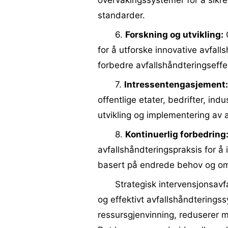
overvåkingssystemer for å sikre
standarder.
6.
Forskning og utvikling:
G
for å utforske innovative avfal
forbedre avfallshåndteringseffe
7.
Intressentengasjement:
offentlige etater, bedrifter, ind
utvikling og implementering av a
8.
Kontinuerlig forbedring
avfallshåndteringspraksis for å 
basert på endrede behov og om
Strategisk intervensjonsavf
og effektivt avfallshåndtering
ressursgjenvinning, reduserer mi