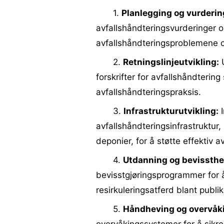
1.
Planlegging og vurderin
avfallshåndteringsvurderinger og
avfallshåndteringsproblemene o
2.
Retningslinjeutvikling:
U
forskrifter for avfallshåndterin
avfallshåndteringspraksis.
3.
Infrastrukturutvikling:
I
avfallshåndteringsinfrastruktur
deponier, for å støtte effektiv a
4.
Utdanning og bevissthe
bevisstgjøringsprogrammer for 
resirkuleringsatferd blant publik
5.
Håndheving og overvåk