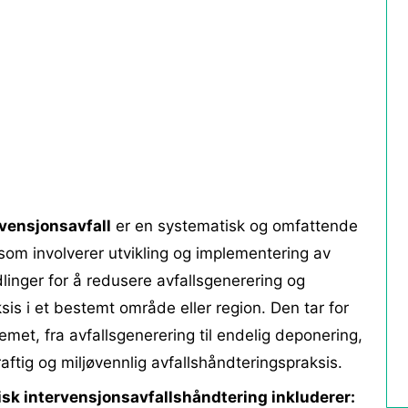
rvensjonsavfall
er en systematisk og omfattende
 som involverer utvikling og implementering av
ndlinger for å redusere avfallsgenerering og
is i et bestemt område eller region. Den tar for
met, fra avfallsgenerering til endelig deponering,
tig og miljøvennlig avfallshåndteringspraksis.
isk intervensjonsavfallshåndtering inkluderer: