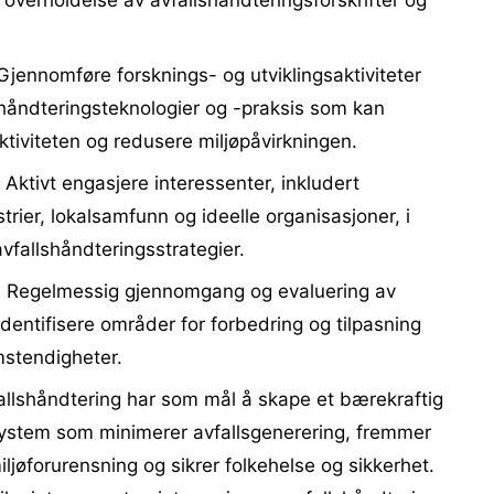
 overholdelse av avfallshåndteringsforskrifter og
jennomføre forsknings- og utviklingsaktiviteter
lshåndteringsteknologier og -praksis som kan
ktiviteten og redusere miljøpåvirkningen.
Aktivt engasjere interessenter, inkludert
ustrier, lokalsamfunn og ideelle organisasjoner, i
vfallshåndteringsstrategier.
:
Regelmessig gjennomgang og evaluering av
identifisere områder for forbedring og tilpasning
stendigheter.
allshåndtering har som mål å skape et bærekraftig
ssystem som minimerer avfallsgenerering, fremmer
ljøforurensning og sikrer folkehelse og sikkerhet.