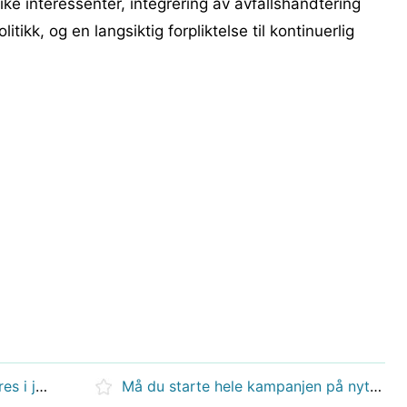
ke interessenter, integrering av avfallshåndtering
tikk, og en langsiktig forpliktelse til kontinuerlig
Hvordan kan utvasking forhindres i jord?
Må du starte hele kampanjen på nytt hvis den er skadet av spesielle infiserte eller kan kapittelet og fortsatt ikke få noe prestasjon i left 4 dead?