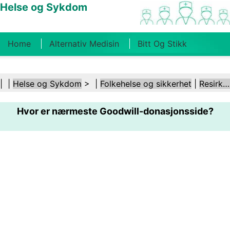
Helse og Sykdom
Home
Alternativ Medisin
Bitt Og Stikk
Kreft
Tilstander Og Behandlinger
Tannhelse
| |
Helse og Sykdom
> |
Folkehelse og sikkerhet
|
Resirkulering
Kosthold Og Ernæring
Familiehelse
Hvor er nærmeste Goodwill-donasjonsside?
Helsebransjen
Psykisk Helse
Folkehelse Og
Sikkerhet
Kirurgi Og Prosedyrer
Helse