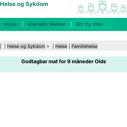
Helse og Sykdom
Home
Alternativ Medisin
Bitt Og Stikk
Kreft
Tilstander Og Behandlinger
Tannhelse
| |
Helse og Sykdom
> |
Helse
|
Familiehelse
Kosthold Og Ernæring
Familiehelse
Godtagbar mat for 9 måneder Olds
Helsebransjen
Psykisk Helse
Folkehelse Og
Sikkerhet
Kirurgi Og Prosedyrer
Helse