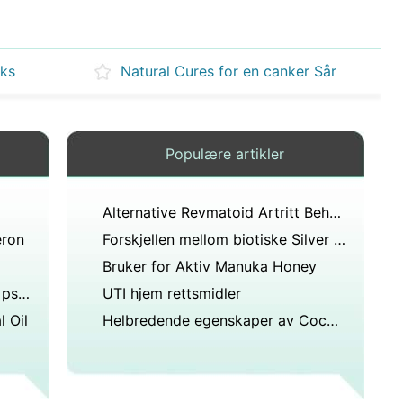
rks
Natural Cures for en canker Sår
Populære artikler
Alternative Revmatoid Artritt Behandlinger
eron
Forskjellen mellom biotiske Silver &Kolloidalt sølv
Bruker for Aktiv Manuka Honey
Flere alternative legemidler for psoriasis
UTI hjem rettsmidler
l Oil
Helbredende egenskaper av Coconut Oil