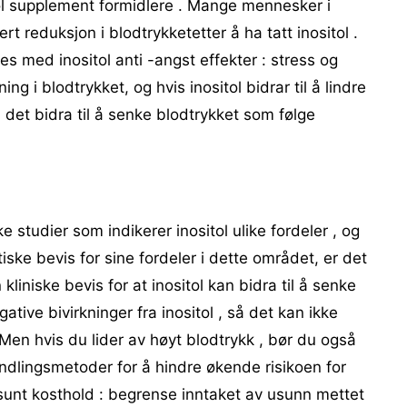
tol supplement formidlere . Mange mennesker i
t reduksjon i blodtrykketetter å ha tatt inositol .
es med inositol anti -angst effekter : stress og
ning i blodtrykket, og hvis inositol bidrar til å lindre
 det bidra til å senke blodtrykket som følge
ke studier som indikerer inositol ulike fordeler , og
ske bevis for sine fordeler i dette området, er det
 kliniske bevis for at inositol kan bidra til å senke
gative bivirkninger fra inositol , så det kan ikke
Men hvis du lider av høyt blodtrykk , bør du også
ndlingsmetoder for å hindre økende risikoen for
t sunt kosthold : begrense inntaket av usunn mettet