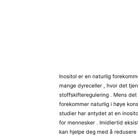
Inositol er en naturlig forekomm
mange dyreceller , hvor det tje
stoffskifteregulering . Mens det 
forekommer naturlig i høye kon
studier har antydet at en inosit
for mennesker . Imidlertid eksi
kan hjelpe deg med å redusere b