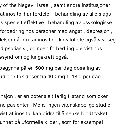
y of the Negev i Israel , samt andre institusjoner
t inositol har fordeler i behandling av alle slags
s spesielt effektive i behandling av psykologiske
e forbedring hos personer med angst , depresjon ,
elser når du tar inositol . Inositol ble også vist seg
d psoriasis , og noen forbedring ble vist hos
iesyndrom og lungekreft også.
 begynne på en 500 mg per dag dosering av
tudiene tok doser fra 100 mg til 18 g per dag .
nsjon , er en potensielt farlig tilstand som øker
ine pasienter . Mens ingen vitenskapelige studier
st at inositol kan bidra til å senke blodtrykket .
unnet på uformelle kilder , som for eksempel