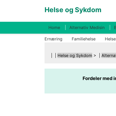
Helse og Sykdom
Home
Alternativ Medisin
B
Ernæring
Familiehelse
Helse
| |
Helse og Sykdom
> |
Alterna
Fordeler med i