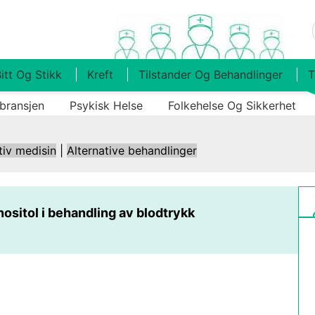
itt Og Stikk
Kreft
Tilstander Og Behandlinger
T
bransjen
Psykisk Helse
Folkehelse Og Sikkerhet
tiv medisin
|
Alternative behandlinger
nositol i behandling av blodtrykk