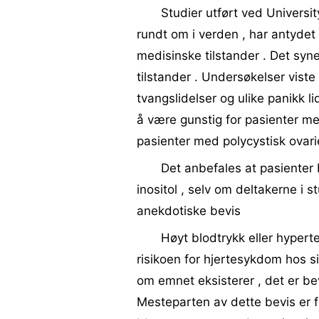
Studier utført ved Universit
rundt om i verden , har antydet a
medisinske tilstander . Det syne
tilstander . Undersøkelser vist
tvangslidelser og ulike panikk lid
å være gunstig for pasienter me
pasienter med polycystisk ovar
Det anbefales at pasienter
inositol , selv om deltakerne i s
anekdotiske bevis
Høyt blodtrykk eller hyperte
risikoen for hjertesykdom hos s
om emnet eksisterer , det er bevi
Mesteparten av dette bevis er f