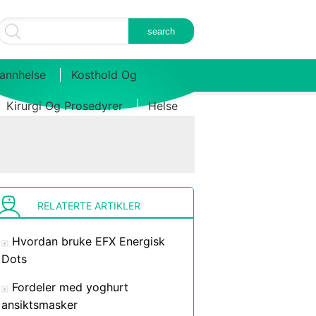
annhelse
Kosthold Og
Kirurgi Og Prosedyrer
Helse
RELATERTE ARTIKLER
Hvordan bruke EFX Energisk
Dots
Fordeler med yoghurt
ansiktsmasker