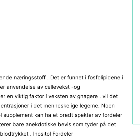
ende næringsstoff . Det er funnet i fosfolipidene i
ner anvendelse av cellevekst -og
er en viktig faktor i veksten av gnagere , vil det
sentrasjoner i det menneskelige legeme. Noen
ol supplement kan ha et bredt spekter av fordeler
sterer bare anekdotiske bevis som tyder på det
lodtrykket . Inositol Fordeler