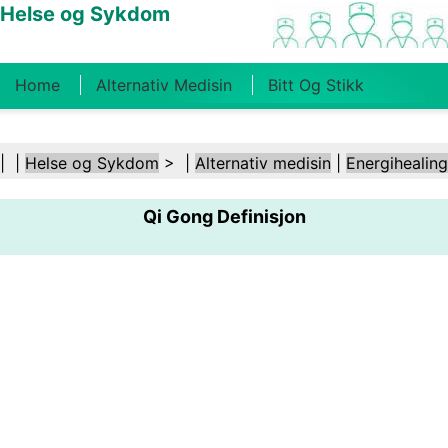
Helse og Sykdom
Home
Alternativ Medisin
Bitt Og Stikk
Kreft
Tilstander Og Behandlinger
Tannhelse
| |
Helse og Sykdom
> |
Alternativ medisin
|
Energihealing
Kosthold Og Ernæring
Familiehelse
Qi Gong Definisjon
Helsebransjen
Psykisk Helse
Folkehelse Og
Sikkerhet
Kirurgi Og Prosedyrer
Helse