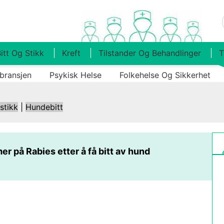
itt Og Stikk
Kreft
Tilstander Og Behandlinger
T
bransjen
Psykisk Helse
Folkehelse Og Sikkerhet
 stikk
|
Hundebitt
 på Rabies etter å få bitt av hund