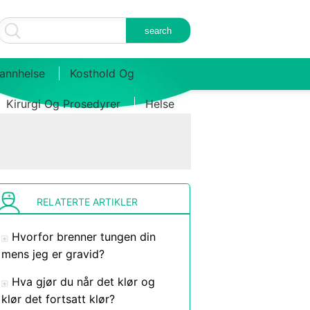
annhelse
Kosthold Og
Kirurgi Og Prosedyrer
Helse
RELATERTE ARTIKLER
Hvorfor brenner tungen din
mens jeg er gravid?
Hva gjør du når det klør og
klør det fortsatt klør?