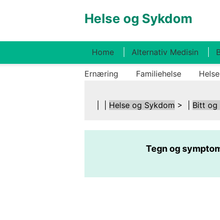
Helse og Sykdom
Home
Alternativ Medisin
B
Ernæring
Familiehelse
Helse
| |
Helse og Sykdom
> |
Bitt og
Tegn og symptomer