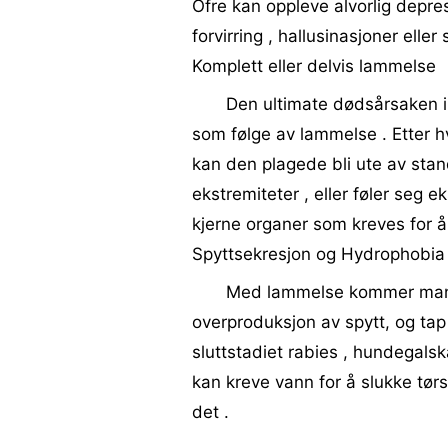
Ofre kan oppleve alvorlig depres
forvirring , hallusinasjoner eller
Komplett eller delvis lammelse
Den ultimate dødsårsaken i r
som følge av lammelse . Etter 
kan den plagede bli ute av stand
ekstremiteter , eller føler seg e
kjerne organer som kreves for å
Spyttsekresjon og Hydrophobia
Med lammelse kommer mangle
overproduksjon av spytt, og tap a
sluttstadiet rabies , hundegalska
kan kreve vann for å slukke tørs
det .