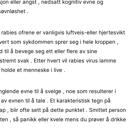
jon eller angst , nedsatt kognitiv evne og
 søvnløshet .
abies ofrene er vanligvis luftveis-eller hjertesvikt
hvert som sykdommen sprer seg i hele kroppen ,
 til å bevege seg ett eller flere av sine
kstremt svak . Etter hvert vil rabies virus lamme
 holde et menneske i live .
nde evne til å svelge , noe som resulterer i
v evnen til å tale . Et karakteristisk tegn på
p , blir ofte sett på dette punktet . Smittet person
ten , så panikk eller kvele mens du prøver å drikke