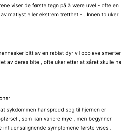
ofrene viser de første tegn på å være uvel - ofte en
av matlyst eller ekstrem tretthet - . Innen to uker
nnesker bitt av en rabiat dyr vil oppleve smerter
t av deres bite , ofte uker etter at såret skulle ha
joner
 at sykdommen har spredd seg til hjernen er
 oppførsel , som kan variere mye , men begynner
de influensalignende symptomene første vises .