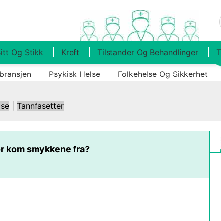
itt Og Stikk
Kreft
Tilstander Og Behandlinger
T
bransjen
Psykisk Helse
Folkehelse Og Sikkerhet
lse
|
Tannfasetter
r kom smykkene fra?