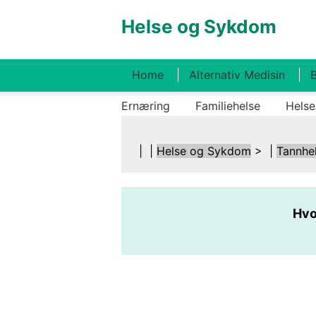
Helse og Sykdom
Home
Alternativ Medisin
B
Ernæring
Familiehelse
Helse
| |
Helse og Sykdom
> |
Tannhe
Hvo