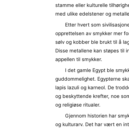
stamme eller kulturelle tilhørighe
med ulike edelstener og metalle
Etter hvert som sivilisasjo
opprettelsen av smykker mer fors
sølv og kobber ble brukt til å l
Disse metallene kan støpes til i
appellen til smykker.
I det gamle Egypt ble smyk
guddommelighet. Egypterne skap
lapis lazuli og karneol. De tro
og beskyttende krefter, noe som 
og religiøse ritualer.
Gjennom historien har smyk
og kulturarv. Det har vært en in