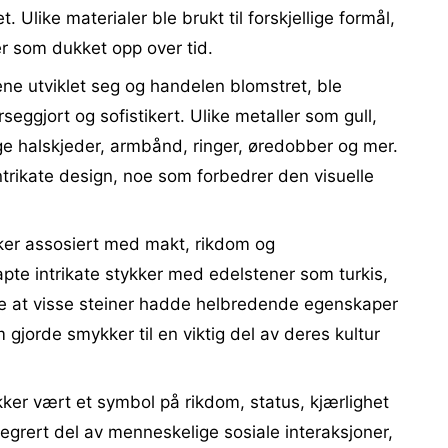
t. Ulike materialer ble brukt til forskjellige formål,
r som dukket opp over tid.
nene utviklet seg og handelen blomstret, ble
eggjort og sofistikert. Ulike metaller som gull,
age halskjeder, armbånd, ringer, øredobber og mer.
ntrikate design, noe som forbedrer den visuelle
ker assosiert med makt, rikdom og
te intrikate stykker med edelstener som turkis,
dde at visse steiner hadde helbredende egenskaper
gjorde smykker til en viktig del av deres kultur
ker vært et symbol på rikdom, status, kjærlighet
tegrert del av menneskelige sosiale interaksjoner,