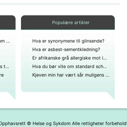
Populære artikler
Hvordan får du øyenbrynsbalsam til dem til å vokse ut igjen?
Hva er synonymene til glinsende?
Hva er asbest-sementkledning?
Er afrikanske grå allergiske mot ikke-klebende panner?
Hvordan Sammenlign Lumineers til tradisjonelle dental finer
Hva du bør vite om standard schnauzere
re
Kjeven min har vært sår muligens etter å ha gnisset eller bitet tenner. Nå er det et lite blåmerke på kjevekanten. Er det noen som vet årsaken?
Opphavsrett ©
Helse og Sykdom
Alle rettigheter forbehold