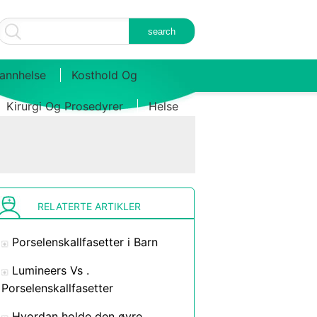
annhelse
Kosthold Og
Kirurgi Og Prosedyrer
Helse
RELATERTE ARTIKLER
Porselenskallfasetter i Barn
Lumineers Vs .
Porselenskallfasetter
Hvordan holde den øvre