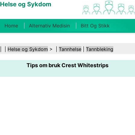
Helse og Sykdom
Home
Alternativ Medisin
Bitt Og Stikk
Kreft
Tilstander Og Behandlinger
Tannhelse
| |
Helse og Sykdom
> |
Tannhelse
|
Tannbleking
Kosthold Og Ernæring
Familiehelse
Tips om bruk Crest Whitestrips
Helsebransjen
Psykisk Helse
Folkehelse Og
Sikkerhet
Kirurgi Og Prosedyrer
Helse