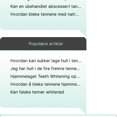
Kan en ubehandlet abscessert tann føre til at det hvite i øynene blir gult og huden ser gul ut?
Hvordan bleke tennene med natron og peroxide
Populære artikler
Hvordan kan sukker lage hull i tennene dine?
Jeg har hull i de fire fremre tennene....hva skal jeg bruke for å fjerne de mellom tennene.....?
Hjemmelaget Teeth Whitening oppskrifter
Hvordan å bleke tennene hjemme med peroxide
Kan falske tenner whitened