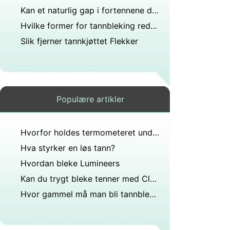
Kan et naturlig gap i fortennene dine forårsake hjerneskade hvis det fjernes det er et stykke hud der?
Hvilke former for tannbleking reduserer også følsomheten for temperatur?
Slik fjerner tannkjøttet Flekker
Populære artikler
Hvorfor holdes termometeret under tungen mens man måler temperaturen?
Hva styrker en løs tann?
Hvordan bleke Lumineers
Kan du trygt bleke tenner med Clorox?
Hvor gammel må man bli tannbleket?