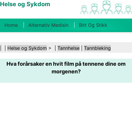
Helse og Sykdom
Home
Alternativ Medisin
Bitt Og Stikk
Kreft
Tilstander Og Behandlinger
Tannhelse
| |
Helse og Sykdom
> |
Tannhelse
|
Tannbleking
Kosthold Og Ernæring
Familiehelse
Hva forårsaker en hvit film på tennene dine om
Helsebransjen
Psykisk Helse
Folkehelse Og
morgenen?
Sikkerhet
Kirurgi Og Prosedyrer
Helse