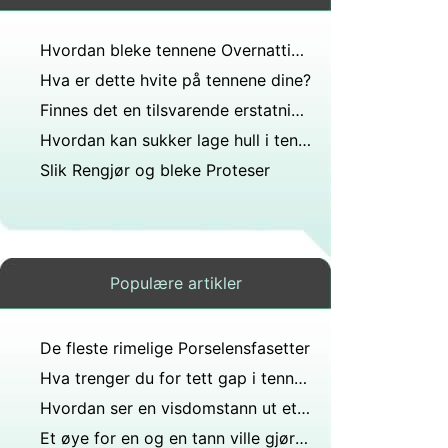
Hvordan bleke tennene Overnatting på Hjem
Hva er dette hvite på tennene dine?
Finnes det en tilsvarende erstatning for Prepulcid overdreven spytt?
Hvordan kan sukker lage hull i tennene dine?
Slik Rengjør og bleke Proteser
Populære artikler
De fleste rimelige Porselensfasetter
Hva trenger du for tett gap i tennene?
Hvordan ser en visdomstann ut etter uttrekking også har denne hvite tingen ved og rundt sokkelen så ille?
Et øye for en og en tann ville gjøre verden blind tannløs?