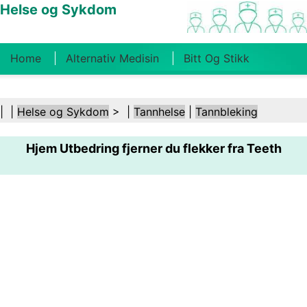
Helse og Sykdom
Home
Alternativ Medisin
Bitt Og Stikk
Kreft
Tilstander Og Behandlinger
Tannhelse
| |
Helse og Sykdom
> |
Tannhelse
|
Tannbleking
Kosthold Og Ernæring
Familiehelse
Hjem Utbedring fjerner du flekker fra Teeth
Helsebransjen
Psykisk Helse
Folkehelse Og
Sikkerhet
Kirurgi Og Prosedyrer
Helse