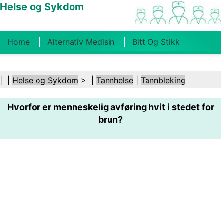
Helse og Sykdom
Home
Alternativ Medisin
Bitt Og Stikk
Kreft
Tilstander Og Behandlinger
Tannhelse
| |
Helse og Sykdom
> |
Tannhelse
|
Tannbleking
Kosthold Og Ernæring
Familiehelse
Hvorfor er menneskelig avføring hvit i stedet for
Helsebransjen
Psykisk Helse
Folkehelse Og
brun?
Sikkerhet
Kirurgi Og Prosedyrer
Helse