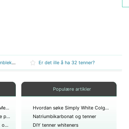
Hva er ulempene med laser tannbleking?
Er det ille å ha 32 tenner?
Populære artikler
Hjemmelaget Teeth Whitening Med Peroxide &Baking Soda
Hvordan søke Simply White Colgate
Hvordan bleker du tennene dine på en dag?
Natriumbikarbonat og tenner
Gir cola misfarging av tennene, og i så fall hvilken ingrediens i den forårsaker dette?
DIY tenner whiteners