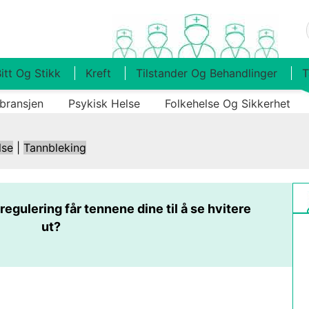
itt Og Stikk
Kreft
Tilstander Og Behandlinger
T
bransjen
Psykisk Helse
Folkehelse Og Sikkerhet
lse
|
Tannbleking
egulering får tennene dine til å se hvitere
ut?