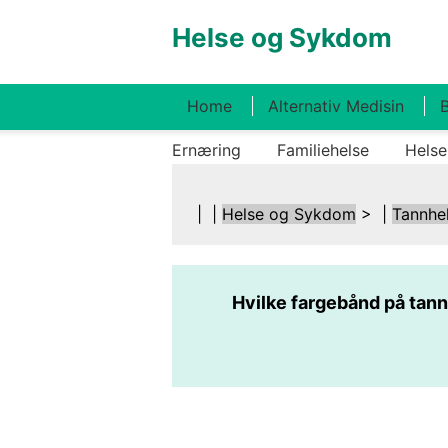
Helse og Sykdom
Home
Alternativ Medisin
B
Ernæring
Familiehelse
Helse
| |
Helse og Sykdom
> |
Tannhe
Hvilke fargebånd på tannr