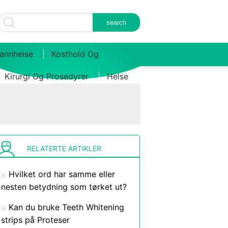
annhelse
Kosthold Og
Kirurgi Og Prosedyrer
Helse
RELATERTE ARTIKLER
Hvilket ord har samme eller
nesten betydning som tørket ut?
Kan du bruke Teeth Whitening
strips på Proteser