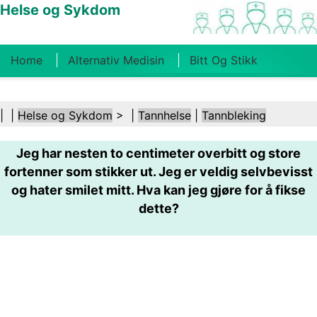
Helse og Sykdom
Home
Alternativ Medisin
Bitt Og Stikk
Kreft
Tilstander Og Behandlinger
Tannhelse
| |
Helse og Sykdom
> |
Tannhelse
|
Tannbleking
Kosthold Og Ernæring
Familiehelse
Jeg har nesten to centimeter overbitt og store
Helsebransjen
Psykisk Helse
Folkehelse Og
fortenner som stikker ut. Jeg er veldig selvbevisst
Sikkerhet
Kirurgi Og Prosedyrer
Helse
og hater smilet mitt. Hva kan jeg gjøre for å fikse
dette?