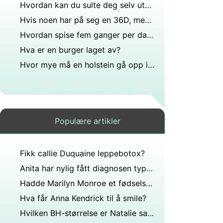
Hvordan kan du sulte deg selv uten å føle deg sulten?
Hvis noen har på seg en 36D, men planlegger å gå ned 30 kilo, vil brystene hennes bli mer oppsiktsvekkende på slutten av dietten?
Hvordan spise fem ganger per dag på Jenny Craig
Hva er en burger laget av?
Hvor mye må en holstein gå opp i vekt før hun melker ku?
Populære artikler
Fikk callie Duquaine leppebotox?
Anita har nylig fått diagnosen type 2 diabetes. Hvilken diett er best for henne?
Hadde Marilyn Monroe et fødselsmerke?
Hva får Anna Kendrick til å smile?
Hvilken BH-størrelse er Natalie sawyer?