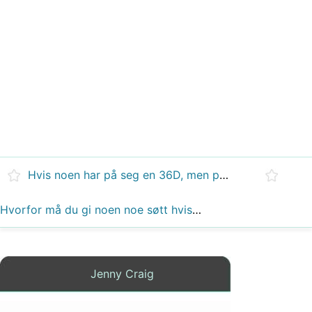
Hvis noen har på seg en 36D, men planlegger å gå ned 30 kilo, vil brystene hennes bli mer oppsiktsvekkende på slutten av dietten?
Hvorfor må du gi noen noe søtt hvis de utilsiktet hadde tatt en overdose insulin?
Jenny Craig