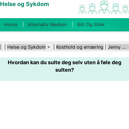
Helse og Sykdom
Home
Alternativ Medisin
Bitt Og Stikk
Kreft
Tilstander Og Behandlinger
Tannhelse
| |
Helse og Sykdom
> |
Kosthold og ernæring
|
Jenny Craig
Kosthold Og Ernæring
Familiehelse
Hvordan kan du sulte deg selv uten å føle deg
Helsebransjen
Psykisk Helse
Folkehelse Og
sulten?
Sikkerhet
Kirurgi Og Prosedyrer
Helse