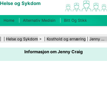
Helse og Sykdom
Home
Alternativ Medisin
Bitt Og Stikk
Kreft
Tilstander Og Behandlinger
Tannhelse
| |
Helse og Sykdom
> |
Kosthold og ernæring
|
Jenny Craig
Kosthold Og Ernæring
Familiehelse
Informasjon om Jenny Craig
Helsebransjen
Psykisk Helse
Folkehelse Og
Sikkerhet
Kirurgi Og Prosedyrer
Helse