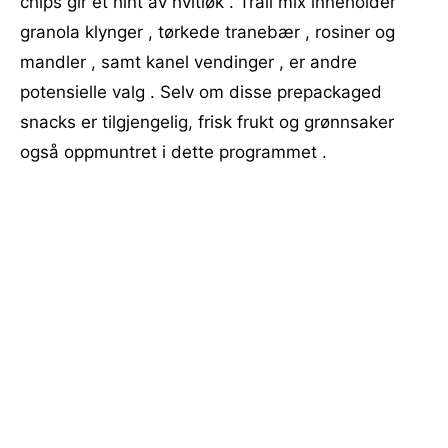
chips gir et hint av hvitløk . Trail mix inneholder
granola klynger , tørkede tranebær , rosiner og
mandler , samt kanel vendinger , er andre
potensielle valg . Selv om disse prepackaged
snacks er tilgjengelig, frisk frukt og grønnsaker
også oppmuntret i dette programmet .