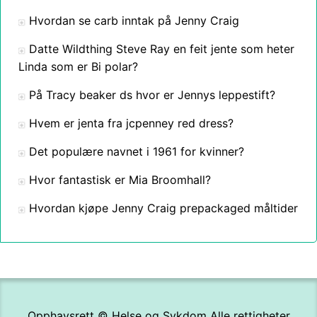
Hvordan se carb inntak på Jenny Craig
Datte Wildthing Steve Ray en feit jente som heter
Linda som er Bi polar?
På Tracy beaker ds hvor er Jennys leppestift?
Hvem er jenta fra jcpenney red dress?
Det populære navnet i 1961 for kvinner?
Hvor fantastisk er Mia Broomhall?
Hvordan kjøpe Jenny Craig prepackaged måltider
Opphavsrett ©
Helse og Sykdom
Alle rettigheter