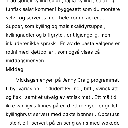
Tradisjonell kylling salat , fajita kylling , salat og
tunfisk salat kommer i byggesett som du montere
selv , og serveres med hele korn crackere .
Supper, som kylling og mais skalldyrsuppe ,
kyllingnudler og biffgryte , er tilgjengelig, men
inkluderer ikke sprakk . En av de pasta valgene er
rotini med kjøttboller , som også vises på
middagsmenyen .
Middag
Middagsmenyen på Jenny Craig programmet
tilbyr variasjon , inkludert kylling , biff , svinekjøtt
og fisk , samt et utvalg av etnisk mat . Ett måltid
ikke vanligvis finnes på en diett menyen er grillet
kyllingbryst servert med bakte bønner . Oppstuss
- stekt biff servert på en seng av ris med wokede