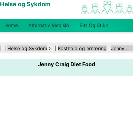
Helse og Sykdom
Home
Alternativ Medisin
Bitt Og Stikk
Kreft
Tilstander Og Behandlinger
Tannhelse
| |
Helse og Sykdom
> |
Kosthold og ernæring
|
Jenny Craig
Kosthold Og Ernæring
Familiehelse
Jenny Craig Diet Food
Helsebransjen
Psykisk Helse
Folkehelse Og
Sikkerhet
Kirurgi Og Prosedyrer
Helse