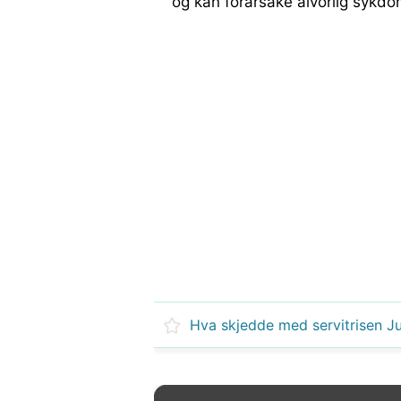
og kan forårsake alvorlig sykdo