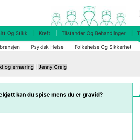
itt Og Stikk
Kreft
Tilstander Og Behandlinger
T
bransjen
Psykisk Helse
Folkehelse Og Sikkerhet
ld og ernæring
|
Jenny Craig
kjøtt kan du spise mens du er gravid?