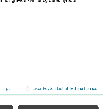
m hos gravide kvinner og deres nyfødte.
Hva skjedde med servitrisen Julia på rehabilitering på hardrock?
Liker Peyton List at føttene hennes kiler?