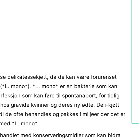
se delikatessekjøtt, da de kan være forurenset
(*L. mono*). *L. mono* er en bakterie som kan
 infeksjon som kan føre til spontanabort, for tidlig
hos gravide kvinner og deres nyfødte. Deli-kjøtt
i de ofte behandles og pakkes i miljøer der det er
g med *L. mono*.
ehandlet med konserveringsmidler som kan bidra