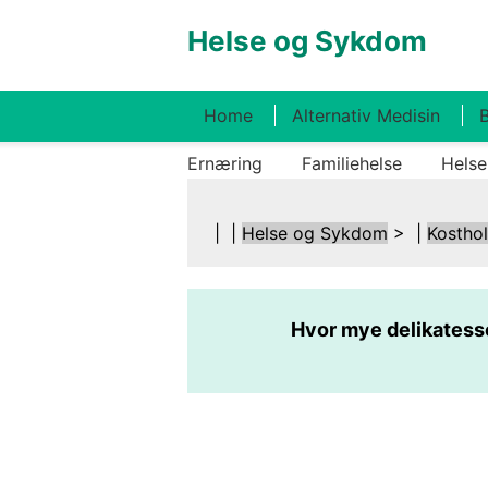
Helse og Sykdom
Home
Alternativ Medisin
B
Ernæring
Familiehelse
Helse
| |
Helse og Sykdom
> |
Kostho
Hvor mye delikatesse