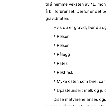
til å hemme veksten av *L. mono
å bli forurenset. Derfor er det 
graviditeten.
Hvis du er gravid, bør du o
* Pølser
* Pølser
* Pålegg
* Pates
* Røkt fisk
* Myke oster, som brie, ca
* Upasteurisert melk og jui
Disse matvarene anses ogs