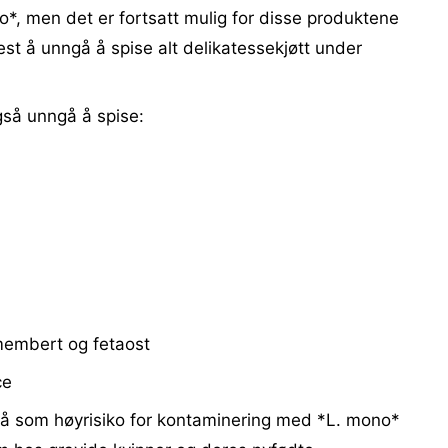
*, men det er fortsatt mulig for disse produktene
best å unngå å spise alt delikatessekjøtt under
gså unngå å spise:
membert og fetaost
ce
å som høyrisiko for kontaminering med *L. mono*