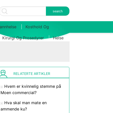
annhelse
Kosthold Og
Kirurgi Og Prosedyrer
Helse
RELATERTE ARTIKLER
Hvem er kvinnelig stemme på
Moen commercial?
Hva skal man mate en
ammende ku?