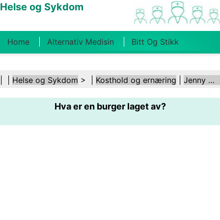
Helse og Sykdom
Home
Alternativ Medisin
Bitt Og Stikk
Kreft
Tilstander Og Behandlinger
Tannhelse
| |
Helse og Sykdom
> |
Kosthold og ernæring
|
Jenny Craig
Kosthold Og Ernæring
Familiehelse
Hva er en burger laget av?
Helsebransjen
Psykisk Helse
Folkehelse Og
Sikkerhet
Kirurgi Og Prosedyrer
Helse