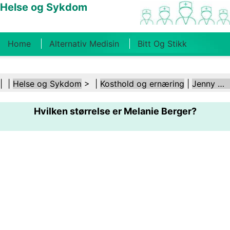
Helse og Sykdom
Home
Alternativ Medisin
Bitt Og Stikk
Kreft
Tilstander Og Behandlinger
Tannhelse
| |
Helse og Sykdom
> |
Kosthold og ernæring
|
Jenny Craig
Kosthold Og Ernæring
Familiehelse
Hvilken størrelse er Melanie Berger?
Helsebransjen
Psykisk Helse
Folkehelse Og
Sikkerhet
Kirurgi Og Prosedyrer
Helse