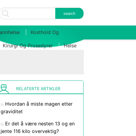
annhelse
Kosthold Og
Kirurgi Og Prosedyrer
Helse
RELATERTE ARTIKLER
Hvordan å miste magen etter
graviditet
Er det å være nesten 13 og en
jente 116 kilo overvektig?