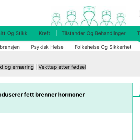
itt Og Stikk
Kreft
Tilstander Og Behandlinger
T
bransjen
Psykisk Helse
Folkehelse Og Sikkerhet
ld og ernæring
|
Vekttap etter fødsel
duserer fett brenner hormoner