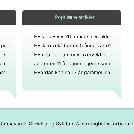
Populære artikler
Hvis du veier 76 pounds i en alder av 12 er undervektig?
Hvor mye tjener en barnelege i pund?
Hvilken vekt bør en 5 åring være?
Hva er gjennomsnittsvekten for en 11-12 år gammel GUT?
Hvorfor er barn mer overvektige enn andre?
Hva bør veie en 17 år gammel jente?
Jeg er en 11 år gammel jente som er 4 8 veier 69 pounds og hvor en størrelse to i sko er mindre enn alle andre i klassen min er dette normalt?
Hvordan kan 12 13-åringer gå ned i vekt på en sunn måte?
Hvordan kan en 13 år gammel jente miste 30 kilo fra magen på dager?
Opphavsrett ©
Helse og Sykdom
Alle rettigheter forbehold