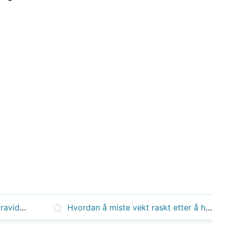
Hvordan å miste magen etter graviditet
Hvordan å miste vekt raskt etter å ha en baby