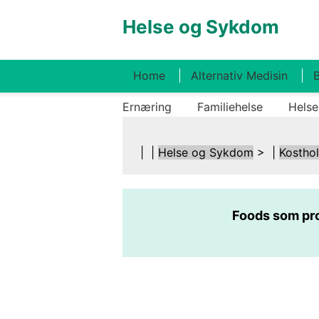
Helse og Sykdom
Home
Alternativ Medisin
B
Ernæring
Familiehelse
Helse
| |
Helse og Sykdom
> |
Kostho
Foods som pro