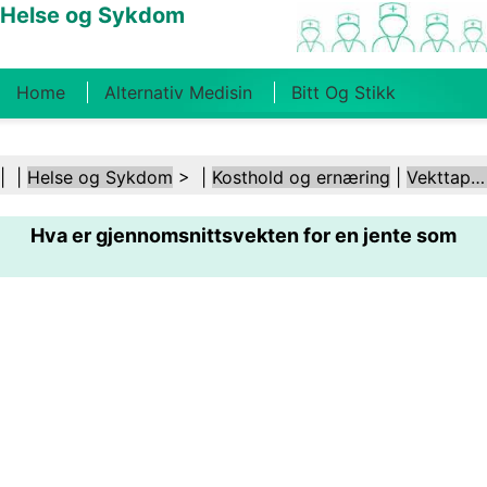
Helse og Sykdom
Home
Alternativ Medisin
Bitt Og Stikk
Kreft
Tilstander Og Behandlinger
Tannhelse
| |
Helse og Sykdom
> |
Kosthold og ernæring
|
Vekttap etter fødsel
Kosthold Og Ernæring
Familiehelse
Hva er gjennomsnittsvekten for en jente som
Helsebransjen
Psykisk Helse
Folkehelse Og
Sikkerhet
Kirurgi Og Prosedyrer
Helse