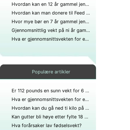
Hvordan kan en 12 år gammel jente gå opp i vekt hvis hun bare veier 91 pounds og er veldig tynn og vil men ser ut til å gjøre det?
Hvordan kan man donere til Feed My Starving Children?
Hvor mye bør en 7 år gammel jente veie i kilo?
Gjennomsnittlig vekt på ni år gammel gutt 4 fot 8 i høy?
Hva er gjennomsnittsvekten for en 14 år gammel jente i A frica?
Populære artikler
Er 112 pounds en sunn vekt for 6 18 år gamle menn?
Hva er gjennomsnittsvekten for en 12 år gammel jente som
Hvordan kan du gå ned ti kilo på en uke hvis du er 15?
Kan gutter bli høye etter fylte 18 år, og hvis personen er 5 fot 3 tommer, hvor mye mer kan gutten vokse?
Hva forårsaker lav fødselsvekt?