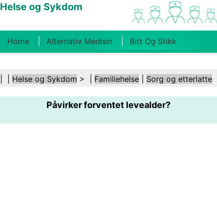
Helse og Sykdom
Home
Alternativ Medisin
Bitt Og Stikk
Kreft
Tilstander Og Behandlinger
Tannhelse
| |
Helse og Sykdom
> |
Familiehelse
|
Sorg og etterlatte
Kosthold Og Ernæring
Familiehelse
Påvirker forventet levealder?
Helsebransjen
Psykisk Helse
Folkehelse Og
Sikkerhet
Kirurgi Og Prosedyrer
Helse