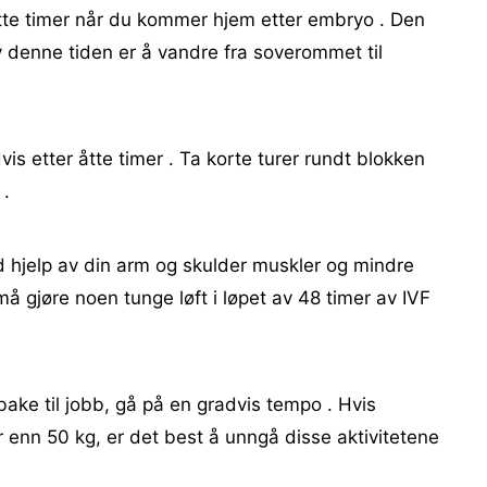
åtte timer når du kommer hjem etter embryo . Den
v denne tiden er å vandre fra soverommet til
dvis etter åtte timer . Ta korte turer rundt blokken
 .
d hjelp av din arm og skulder muskler og mindre
å gjøre noen tunge løft i løpet av 48 timer av IVF
lbake til jobb, gå på en gradvis tempo . Hvis
r enn 50 kg, er det best å unngå disse aktivitetene