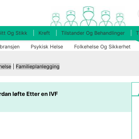
itt Og Stikk
Kreft
Tilstander Og Behandlinger
T
bransjen
Psykisk Helse
Folkehelse Og Sikkerhet
helse
|
Familieplanlegging
dan løfte Etter en IVF