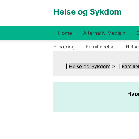
Helse og Sykdom
Home
Alternativ Medisin
B
Ernæring
Familiehelse
Helse
| |
Helse og Sykdom
> |
Familie
Hvor