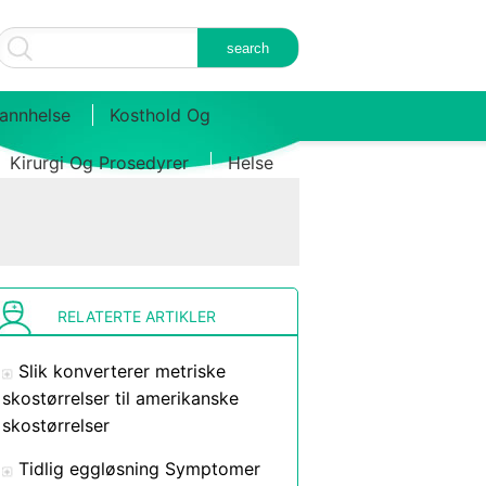
annhelse
Kosthold Og
Kirurgi Og Prosedyrer
Helse
RELATERTE ARTIKLER
Slik konverterer metriske
skostørrelser til amerikanske
skostørrelser
Tidlig eggløsning Symptomer