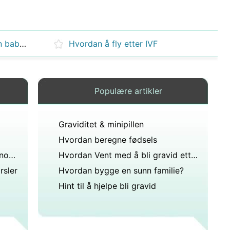
Hvordan beregne datoen for en baby Creation
Hvordan å fly etter IVF
Populære artikler
Graviditet & minipillen
Hvordan beregne fødsels
Hvordan unngå graviditet Gjennom Family Planning
Hvordan Vent med å bli gravid etter å være på Pill
rsler
Hvordan bygge en sunn familie?
Hint til å hjelpe bli gravid