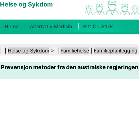
Helse og Sykdom
Home
Alternativ Medisin
Bitt Og Stikk
Kreft
Tilstander Og Behandlinger
Tannhelse
| |
Helse og Sykdom
> |
Familiehelse
|
Familieplanlegging
Kosthold Og Ernæring
Familiehelse
Prevensjon metoder fra den australske regjeringen
Helsebransjen
Psykisk Helse
Folkehelse Og
Sikkerhet
Kirurgi Og Prosedyrer
Helse