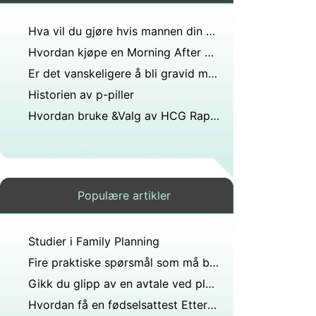
Hva vil du gjøre hvis mannen din ber om å gå bort og forlate barnet etter å ha betalt husleie?
Hvordan kjøpe en Morning After Pill
Er det vanskeligere å bli gravid med en lav HCG
Historien av p-piller
Hvordan bruke &Valg av HCG Rapid Test Cassette
Populære artikler
Studier i Family Planning
Fire praktiske spørsmål som må besvares når planlegger en familie
Gikk du glipp av en avtale ved planlagt foreldreskap?
Hvordan få en fødselsattest Etter en Homebirth