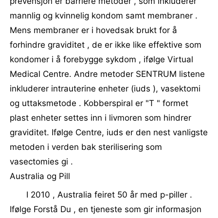
prevensjon er barriere metoder , som inkluderer
mannlig og kvinnelig kondom samt membraner .
Mens membraner er i hovedsak brukt for å
forhindre graviditet , de er ikke like effektive som
kondomer i å forebygge sykdom , ifølge Virtual
Medical Centre. Andre metoder SENTRUM listene
inkluderer intrauterine enheter (iuds ), vasektomi
og uttaksmetode . Kobberspiral er "T " formet
plast enheter settes inn i livmoren som hindrer
graviditet. Ifølge Centre, iuds er den nest vanligste
metoden i verden bak sterilisering som
vasectomies gi .
Australia og Pill
I 2010 , Australia feiret 50 år med p-piller .
Ifølge Forstå Du , en tjeneste som gir informasjon