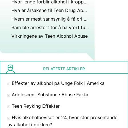
Hvor lenge forblir alkohol i kroppen til en person på 185 kg?
Hva er årsakene til Teen Drug Abuse
Hvem er mest sannsynlig å få cri du chat en mann eller kvinne?
Sam ble arrestert for å ha vært full og startet en slåsskamp. utvist mobbing små barn deres lunsj penger punching coach. Hvilken personlighetsforstyrrelse passer best for Sam?
Virkningene av Teen Alcohol Abuse
RELATERTE ARTIKLER
Effekter av alkohol på Unge Folk i Amerika
Adolescent Substance Abuse Fakta
Teen Røyking Effekter
Hvis alkoholbeviset er 24, hvor stor prosentandel
av alkohol i drikken?