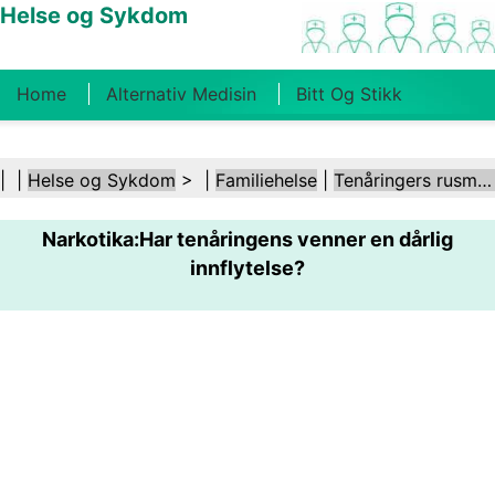
Helse og Sykdom
Home
Alternativ Medisin
Bitt Og Stikk
Kreft
Tilstander Og Behandlinger
Tannhelse
| |
Helse og Sykdom
> |
Familiehelse
|
Tenåringers rusmisbruk
Kosthold Og Ernæring
Familiehelse
Narkotika:Har tenåringens venner en dårlig
Helsebransjen
Psykisk Helse
Folkehelse Og
innflytelse?
Sikkerhet
Kirurgi Og Prosedyrer
Helse