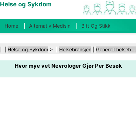
Helse og Sykdom
Home
Alternativ Medisin
Bitt Og Stikk
Kreft
Tilstander Og Behandlinger
Tannhelse
| |
Helse og Sykdom
> |
Helsebransjen
|
Generell helsebransje
Kosthold Og Ernæring
Familiehelse
Hvor mye vet Nevrologer Gjør Per Besøk
Helsebransjen
Psykisk Helse
Folkehelse Og
Sikkerhet
Kirurgi Og Prosedyrer
Helse