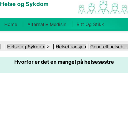
Helse og Sykdom
Home
Alternativ Medisin
Bitt Og Stikk
Kreft
Tilstander Og Behandlinger
Tannhelse
| |
Helse og Sykdom
> |
Helsebransjen
|
Generell helsebransje
Kosthold Og Ernæring
Familiehelse
Hvorfor er det en mangel på helsesøstre
Helsebransjen
Psykisk Helse
Folkehelse Og
Sikkerhet
Kirurgi Og Prosedyrer
Helse