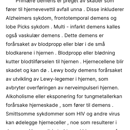
Primære demens er preget av skader som
fører til hjernevevettil avfall unna . Disse inkluderer
Alzheimers sykdom, frontotemporal demens og
lobe Picks sykdom . Multi - infarkt demens kalles
også vaskulær demens . Dette demens er
forårsaket av blodpropp eller blør i de små
blodkarene i hjernen . Blodpropp eller blødning
kutter blodtilførselen til hjernen . Hjernecellene blir
skadet og kan dø . Lewy body demens forårsaket
av utvikling av Lewy-legemer i hjernen, som
avbryter overføringen av nerveimpulseri hjernen.
Alkoholisme eller eksponering for tungmetallerkan
forårsake hjerneskade , som fører til demens .
Smittsomme sykdommer som HIV og andre virus
kan ødelegge hjerneceller , noe som resulterer i