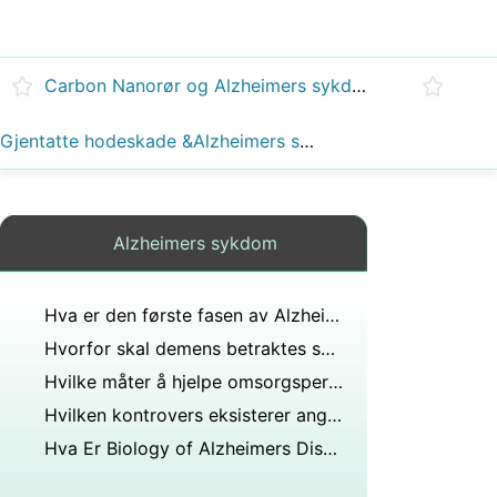
Carbon Nanorør og Alzheimers sykdom
Gjentatte hodeskade &Alzheimers sykdom
Alzheimers sykdom
Hva er den første fasen av Alzheimers?
Hvorfor skal demens betraktes som funksjonshemming?
Hvilke måter å hjelpe omsorgspersoner og andre å forstå enn en person med demens har unike behovspreferanser?
Hvilken kontrovers eksisterer angående forholdet mellom Lewy-kroppsdemens og sykdom?
Hva Er Biology of Alzheimers Disease