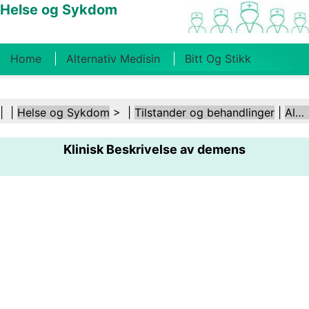
Helse og Sykdom
Home
Alternativ Medisin
Bitt Og Stikk
Kreft
Tilstander Og Behandlinger
Tannhelse
| |
Helse og Sykdom
> |
Tilstander og behandlinger
|
Alzheimers sykdom
Kosthold Og Ernæring
Familiehelse
Klinisk Beskrivelse av demens
Helsebransjen
Psykisk Helse
Folkehelse Og
Sikkerhet
Kirurgi Og Prosedyrer
Helse