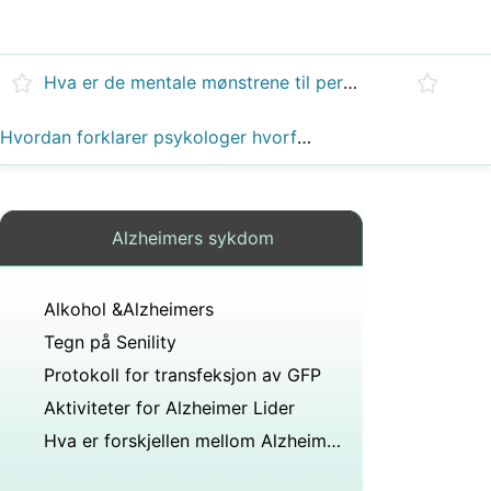
Hva er de mentale mønstrene til personer som har blitt diagnostisert med Lewy body demens?
Hvordan forklarer psykologer hvorfor aldring oppstår og hva er stadiene av døden som dør?
Alzheimers sykdom
Alkohol &Alzheimers
Tegn på Senility
Protokoll for transfeksjon av GFP
Aktiviteter for Alzheimer Lider
Hva er forskjellen mellom Alzheimers og demens ?