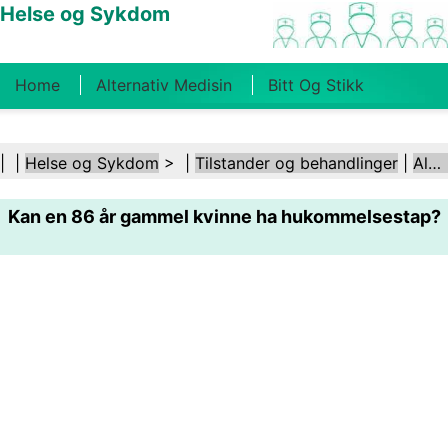
Helse og Sykdom
Home
Alternativ Medisin
Bitt Og Stikk
Kreft
Tilstander Og Behandlinger
Tannhelse
| |
Helse og Sykdom
> |
Tilstander og behandlinger
|
Alzheimers sykdom
Kosthold Og Ernæring
Familiehelse
Kan en 86 år gammel kvinne ha hukommelsestap?
Helsebransjen
Psykisk Helse
Folkehelse Og
Sikkerhet
Kirurgi Og Prosedyrer
Helse