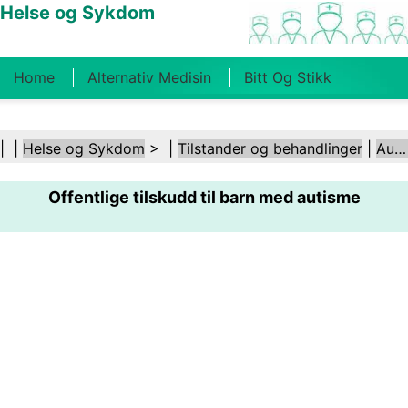
Helse og Sykdom
Home
Alternativ Medisin
Bitt Og Stikk
Kreft
Tilstander Og Behandlinger
Tannhelse
| |
Helse og Sykdom
> |
Tilstander og behandlinger
|
Autisme
Kosthold Og Ernæring
Familiehelse
Offentlige tilskudd til barn med autisme
Helsebransjen
Psykisk Helse
Folkehelse Og
Sikkerhet
Kirurgi Og Prosedyrer
Helse