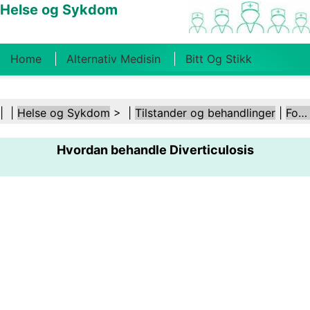
Helse og Sykdom
Home
Alternativ Medisin
Bitt Og Stikk
Kreft
Tilstander Og Behandlinger
Tannhelse
| |
Helse og Sykdom
> |
Tilstander og behandlinger
|
Fordøyelseshelse
Kosthold Og Ernæring
Familiehelse
Hvordan behandle Diverticulosis
Helsebransjen
Psykisk Helse
Folkehelse Og
Sikkerhet
Kirurgi Og Prosedyrer
Helse