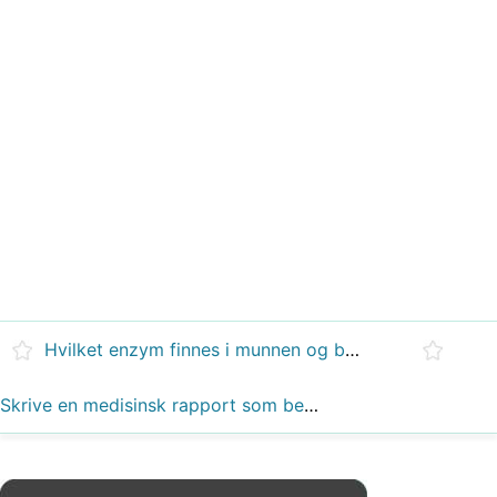
Hvilket enzym finnes i munnen og bukspyttkjertelen?
Skrive en medisinsk rapport som beskriver symptomene og fysiske undersøkelsesfunnene til pasienten med pankreatitt. Sørg for å inkludere følgende termer i rapporten?