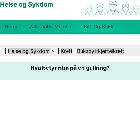
Helse og Sykdom
Home
Alternativ Medisin
Bitt Og Stikk
Kreft
Tilstander Og Behandlinger
Tannhelse
| |
Helse og Sykdom
> |
Kreft
|
Bukspyttkjertelkreft
Kosthold Og Ernæring
Familiehelse
Hva betyr ntm på en gullring?
Helsebransjen
Psykisk Helse
Folkehelse Og
Sikkerhet
Kirurgi Og Prosedyrer
Helse