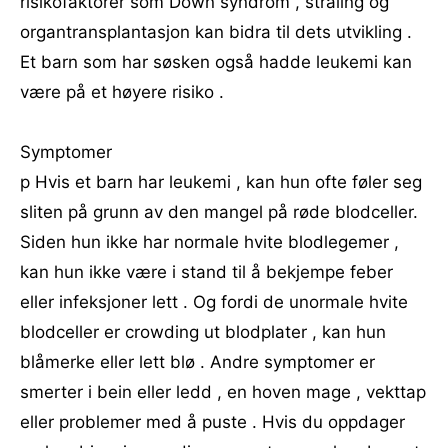
risikofaktorer som Down syndrom , stråling og
organtransplantasjon kan bidra til dets utvikling .
Et barn som har søsken også hadde leukemi kan
være på et høyere risiko .
Symptomer
p Hvis et barn har leukemi , kan hun ofte føler seg
sliten på grunn av den mangel på røde blodceller.
Siden hun ikke har normale hvite blodlegemer ,
kan hun ikke være i stand til å bekjempe feber
eller infeksjoner lett . Og fordi de unormale hvite
blodceller er crowding ut blodplater , kan hun
blåmerke eller lett blø . Andre symptomer er
smerter i bein eller ledd , en hoven mage , vekttap
eller problemer med å puste . Hvis du oppdager