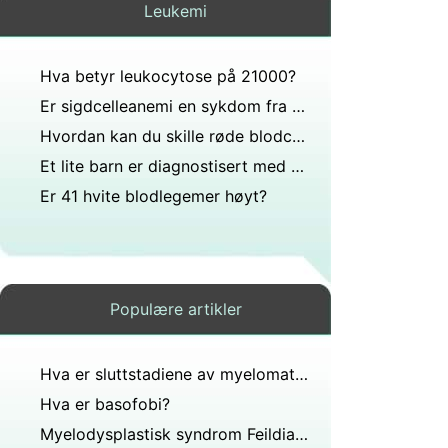
Leukemi
Hva betyr leukocytose på 21000?
Er sigdcelleanemi en sykdom fra mutasjon?
Hvordan kan du skille røde blodceller fra hvite celler?
Et lite barn er diagnostisert med akutt lymfatisk leukemi og foreldrene hennes kan ikke forstå hvorfor infeksjon er et stort problem når wbc teller så høyt at?
Er 41 hvite blodlegemer høyt?
Populære artikler
Hva er sluttstadiene av myelomatose?
Hva er basofobi?
Myelodysplastisk syndrom Feildiagnostisering