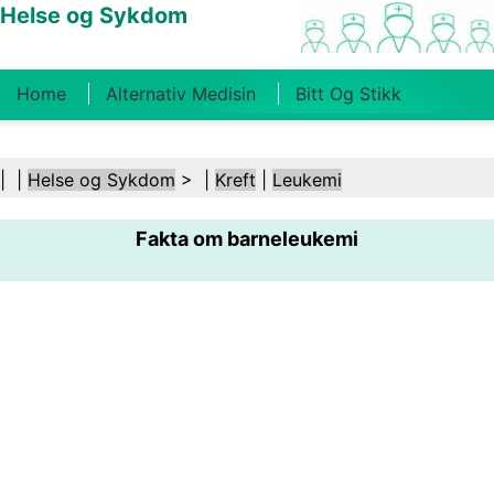
Helse og Sykdom
Home
Alternativ Medisin
Bitt Og Stikk
Kreft
Tilstander Og Behandlinger
Tannhelse
| |
Helse og Sykdom
> |
Kreft
|
Leukemi
Kosthold Og Ernæring
Familiehelse
Fakta om barneleukemi
Helsebransjen
Psykisk Helse
Folkehelse Og
Sikkerhet
Kirurgi Og Prosedyrer
Helse