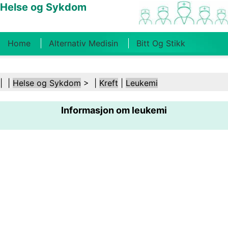
Helse og Sykdom
Home
Alternativ Medisin
Bitt Og Stikk
Kreft
Tilstander Og Behandlinger
Tannhelse
| |
Helse og Sykdom
> |
Kreft
|
Leukemi
Kosthold Og Ernæring
Familiehelse
Informasjon om leukemi
Helsebransjen
Psykisk Helse
Folkehelse Og
Sikkerhet
Kirurgi Og Prosedyrer
Helse