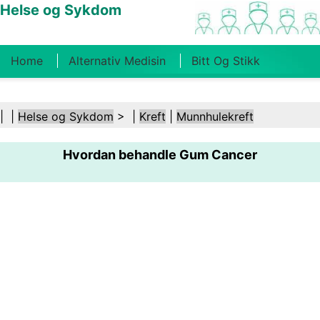
Helse og Sykdom
Home
Alternativ Medisin
Bitt Og Stikk
Kreft
Tilstander Og Behandlinger
Tannhelse
| |
Helse og Sykdom
> |
Kreft
|
Munnhulekreft
Kosthold Og Ernæring
Familiehelse
Hvordan behandle Gum Cancer
Helsebransjen
Psykisk Helse
Folkehelse Og
Sikkerhet
Kirurgi Og Prosedyrer
Helse